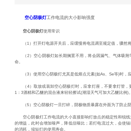
空心阴极灯
工作电流的大小影响强度
空心阴极灯
使用常识
（1）打开灯电源开关后，应缓慢将电流调至规定值，骤然将
（2）空心阴极灯如长期搁置不用，将会因漏气、气体吸附等
命。
（3）使用空心阴极灯尤其是低熔点元素(如As、Se等)时，
（4）取放或装卸空心阴极灯时，应拿灯座，不要拿灯管，更
1：3酒精和乙醚的混合液来轻轻擦试(潮湿天气可加大乙醚比例)
（5）空心阴极灯一旦打碎，阴极物质暴露在外面为了防止阴
空心阴极灯工作电流的大小直接影响灯放点的稳定性和锐线光
的增益，此时会增加噪声，降低信噪比；若灯电流过大，会使辐
的消耗，缩短灯的使用寿命。