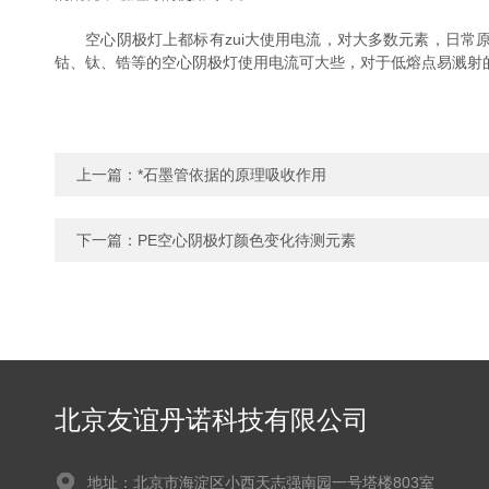
空心阴极灯上都标有zui大使用电流，对大多数元素，日常原
钴、钛、锆等的空心阴极灯使用电流可大些，对于低熔点易溅射
上一篇：
*石墨管依据的原理吸收作用
下一篇：
PE空心阴极灯颜色变化待测元素
北京友谊丹诺科技有限公司
地址：北京市海淀区小西天志强南园一号塔楼803室