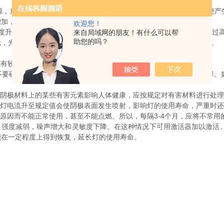
，放电集中于阴极空腔内。当在两极之间施加200V-500V电压时，
增加，以维持放电。
欢迎您！
升高时，光电管的灵敏度将降低，所以要注意温度影响，避免温度过高
来自局域网的朋友！有什么可以帮
助您的吗？
光，光电管的灵敏度将显著下降，所以要注意避免强光或长时间的曝光。
避免有较大的振动，用毕不能立即更换其他灯，需要冷却后再换。
要碰灯的石英窗口，以防止灯管破裂或窗口被沾污，异致光能量下降。
阴极材料上的某些有害元素影响人体健康，应按规定对有害材料进行处理
灯电流升至规定值会使阴极表面发生喷射，影响灯的使用寿命，严重时还
因而不能正常使用，甚至不能点燃。所以，每隔3-4个月，应将不常用的
强度减弱，噪声增大和灵敏度下降。在这种情况下可用激活器加以激活。或
能在一定程度上得到恢复，延长灯的使用寿命。