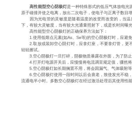
高性能型空心阴极灯
是一种特殊形式的低压气体放电光源
原子碰撞并使之电离，放出二次电子，使电子与正离子数目
因为光电管的灵敏度是随着温度的改变而改变的，当温度
下，有较大灵敏度，当有较大光通量照射下，或是长时间曝
高性能型空心阴极灯的正确保养方法如下：
1.使用低熔点元素(如As、Se等)的空心阴极灯时，应
2.取放或装卸空心阴灯时，应拿灯座，不要拿灯管，更不
轻轻擦试。
3.空心阴极灯一旦打碎，阴极物质暴露在外面，为了防止
4.打开灯电源开关后，应慢慢将电流调至规定值，骤然将
5.空心阴极灯如长期搁置不用，将会因漏气、气体吸附等原
6.空心阴极灯使用一段时间以后会衰老，致使发光不稳，
流通电半小时。多数空心阴极灯在经过激活处理后其使用性