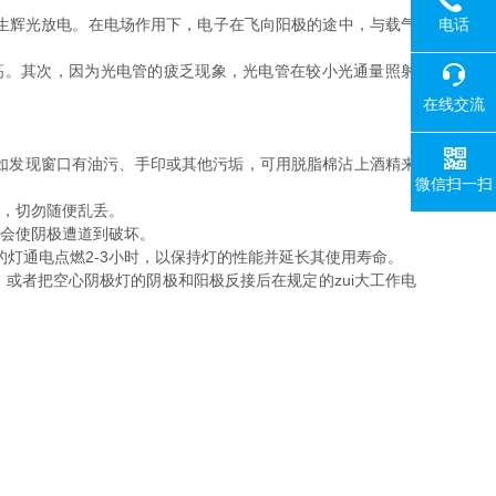
电话
便产生辉光放电。在电场作用下，电子在飞向阳极的途中，与载气
。其次，因为光电管的疲乏现象，光电管在较小光通量照射
在线交流
如发现窗口有油污、手印或其他污垢，可用脱脂棉沾上酒精来
微信扫一扫
，切勿随便乱丢。
会使阴极遭道到破坏。
灯通电点燃2-3小时，以保持灯的性能并延长其使用寿命。
者把空心阴极灯的阴极和阳极反接后在规定的zui大工作电