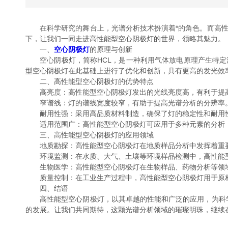
在科学研究的舞台上，光谱分析技术扮演着*的角色。而高性
下，让我们一同走进高性能型空心阴极灯的世界，领略其魅力。
一、
空心阴极灯
的原理与创新
空心阴极灯，简称HCL，是一种利用气体放电原理产生特定
型空心阴极灯在此基础上进行了优化和创新，具有更高的发光效
二、高性能型空心阴极灯的优势特点
高亮度：高性能型空心阴极灯发出的光线亮度高，有利于提
窄谱线：灯的谱线宽度较窄，有助于提高光谱分析的分辨率
耐用性强：采用高品质材料制造，确保了灯的稳定性和耐用
适用范围广：高性能型空心阴极灯可应用于多种元素的分析，
三、高性能型空心阴极灯的应用领域
地质勘探：高性能型空心阴极灯在地质样品分析中发挥着重要
环境监测：在水质、大气、土壤等环境样品检测中，高性能型
生物医学：高性能型空心阴极灯在生物样品、药物分析等领域
质量控制：在工业生产过程中，高性能型空心阴极灯用于原材
四、结语
高性能型空心阴极灯，以其卓越的性能和广泛的应用，为科学
的发展。让我们共同期待，这颗光谱分析领域的璀璨明珠，继续