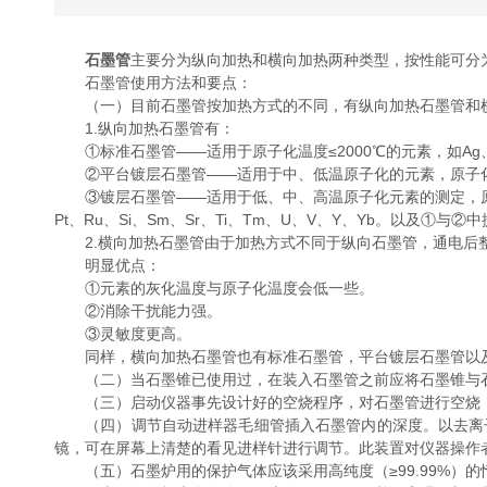
石墨管
主要分为纵向加热和横向加热两种类型，按性能可分
石墨管使用方法和要点：
（一）目前石墨管按加热方式的不同，有纵向加热石墨管和
1.纵向加热石墨管有：
①标准石墨管——适用于原子化温度≤2000℃的元素，如Ag、Au、B
②平台镀层石墨管——适用于中、低温原子化的元素，原子化温度
③镀层石墨管——适用于低、中、高温原子化元素的测定，原子化温度＞25
Pt、Ru、Si、Sm、Sr、Ti、Tm、U、V、Y、Yb。以及①与②
2.横向加热石墨管由于加热方式不同于纵向石墨管，通电后整
明显优点：
①元素的灰化温度与原子化温度会低一些。
②消除干扰能力强。
③灵敏度更高。
同样，横向加热石墨管也有标准石墨管，平台镀层石墨管以及
（二）当石墨锥已使用过，在装入石墨管之前应将石墨锥与石
（三）启动仪器事先设计好的空烧程序，对石墨管进行空烧，使石
（四）调节自动进样器毛细管插入石墨管内的深度。以去离子
镜，可在屏幕上清楚的看见进样针进行调节。此装置对仪器操作
（五）石墨炉用的保护气体应该采用高纯度（≥99.99%）的