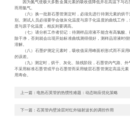
因为氮气使极大多数金属元素的吸收值降低并在高温下与石墨
而用氩气。
（六）换一批新石墨管测定时，必须先进行待测元素的烘干温
别。测试人员必须要学会做灰化温度与原子化温度的曲线工作，
度与原子化温度，相反则要调高。
（七）请分析工作者切记：待测样品溶液不能含有高氯酸、硫
除干净，否则就会出现开始标准曲线测得很好，测样品溶液时很
溶解。
（八）石墨炉测定元素时，吸收值采用峰面积形式而不采用峰
的误差。
（九）测定时，烘干、灰化、除残阶段，石墨管内气路、外气路
不采用标准石墨管或平台石墨管而采用镀层石墨管测定高温元素；低
用寿命。
上一篇：
电热石英管的热惯性难题：动态响应优化策略
下一篇：
石英管内壁涂层对红外辐射波长的调控作用