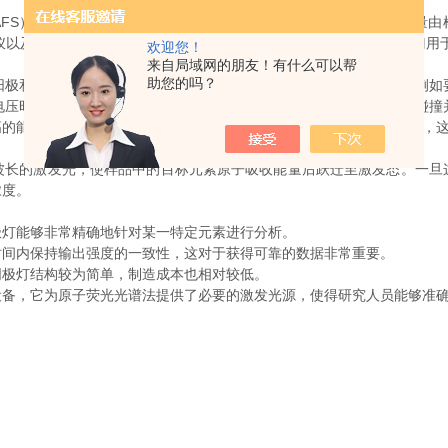
ctroscopy,AFS）是一种用于检测物质中特定元素含量的分析技术，它依
是原子荧光光谱仪以及其他一些光谱分析仪器如原子吸收光谱仪的重要组成部分，专
欢迎您！
来自局域网的朋友！有什么可以帮
助您的吗？
和一个空心圆柱形阴极。阴极是由欲测定元素或其合金制成的，例如
电压时，电子会从阴极出发向阳极移动，在此过程中与惰性气体原子碰撞
高的能级。当这些激发态的原子回到基态时，就会发出特定波长的光子，
的激发光，使样品中的目标元素原子吸收能量后跃迁至激发态。一旦
浓度。
灯能够非常精确地针对某一特定元素进行分析。
间内保持输出强度的一致性，这对于获得可靠的数据非常重要。
极灯结构较为简单，制造成本也相对较低。
设备，它为原子荧光光谱法提供了必要的激发光源，使得研究人员能够准