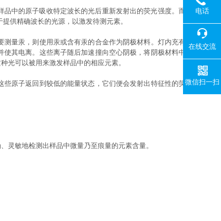
电话
赖于测量由样品中的原子吸收特定波长的光后重新发射出的荧光强度。而
门用于提供精确波长的光源，以激发待测元素。
要测量汞，则使用汞或含有汞的合金作为阴极材料。灯内充有
在线交流
并使其电离。这些离子随后加速撞向空心阴极，将阴极材料中
这种光可以被用来激发样品中的相应元素。
微信扫一扫
这些原子返回到较低的能量状态，它们便会发射出特征性的荧
确、灵敏地检测出样品中微量乃至痕量的元素含量。