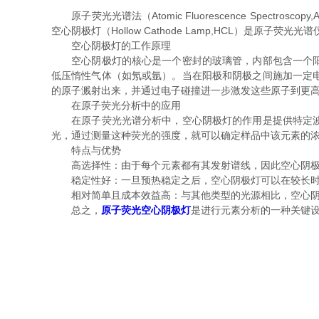
原子荧光光谱法（Atomic Fluorescence Spe
空心阴极灯（Hollow Cathode Lamp,HCL）
空心阴极灯的工作原理
空心阴极灯的核心是一个密封的玻璃管，内部包含一个阳极
低压惰性气体（如氖或氩）。当在阳极和阴极之间施加一定
的原子溅射出来，并通过电子碰撞进一步激发这些原子到更
在原子荧光分析中的应用
在原子荧光光谱分析中，空心阴极灯的作用是提供特定波长
光，通过测量这种荧光的强度，就可以确定样品中该元素的
特点与优势
高选择性：由于每个元素都有其发射谱线，因此空心阴极
稳定性好：一旦预热稳定之后，空心阴极灯可以在较长时
相对简单且成本效益高：与其他类型的光源相比，空心阴
总之，
原子荧光空心阴极灯
是进行元素分析的一种关键