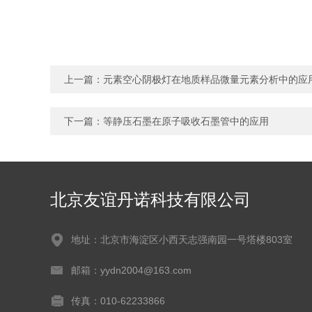
上一篇：
元素空心阴极灯在地质样品微量元素分析中的应
下一篇：
等静压石墨在原子吸收石墨管中的应用
北京友谊丹诺科技有限公司
地址：北京市海淀区小西天志强南园一号塔楼803室
邮箱：yydn2004@163.com
传真：010-62233866