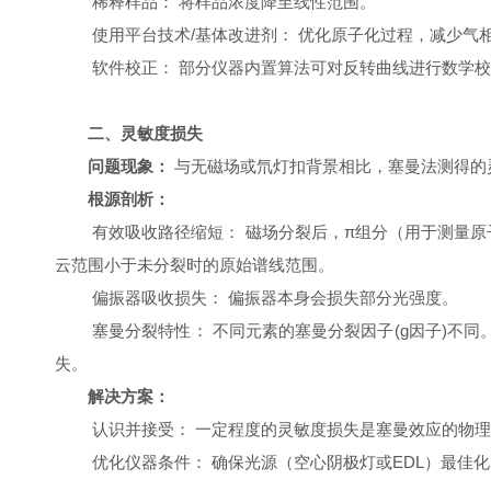
稀释样品： 将样品浓度降至线性范围。
使用平台技术/基体改进剂： 优化原子化过程，减少气相
软件校正： 部分仪器内置算法可对反转曲线进行数学
二、灵敏度损失
问题现象：
与无磁场或氘灯扣背景相比，塞曼法测得的
根源剖析：
有效吸收路径缩短： 磁场分裂后，π组分（用于测量原
云范围小于未分裂时的原始谱线范围。
偏振器吸收损失： 偏振器本身会损失部分光强度。
塞曼分裂特性： 不同元素的塞曼分裂因子(g因子)不同。
失。
解决方案：
认识并接受： 一定程度的灵敏度损失是塞曼效应的物理
优化仪器条件： 确保光源（空心阴极灯或EDL）最佳