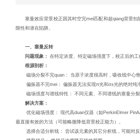
塞曼效应背景校正因其时空完mei匹配和超qiang背景
限性和潜在陷阱。
一、塞曼反转
问题现象：
在特定浓度、特定磁场强度下，校正后的工
根源剖析：
磁场分裂不完quan： 当原子浓度很高时，吸收线中心
偏振器不完mei： 偏振器无法实现π光和σ±光的绝对
磁场强度与谱线特性： 不同元素、不同谱线的塞曼分裂行为各异。某
解决方案：
优化磁场强度： 现代高duan仪器（如PerkinElmer PinA
最直接有效的方法（可能略微降低背景校正能力）。
选择合适分析线： 尝试该元素的其它分析线，可能对