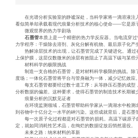
在光谱分析实验室的静谧深处，当科学家将一滴溶液注入
看似简单却承载着现代痕量分析技术的核心使命——它是原
微观世界的热力学剧场
石墨管
本质上是一个精密的热力学反应器。当电流穿过
力学程序：干燥除去溶剂、灰化分解有机物、最后原子化产
热解涂层技术的出现，让石墨管完成了关键进化。通过在普
上保护膜，这层仅数微米的涂层有效阻止了高温下碳与某些
材料科学的极限挑战
制造一支合格的石墨管，是对材料科学极限的挑战。除了
度场；一体化石墨管将平台与管身融为一体，减少记忆效应
每支石墨管都要经过数十道工序：从等静压石墨的成型，
分析数据的偏差。这种要求，使得石墨管的制造技术长期被
痕量分析的沉默见证者
在环境监测领域，石墨管帮助科学家从一滴湖水中检测出
到谷物中十亿分之一水平的砷污染。这些成就背后，是石墨
每一次原子化过程都是对石墨管的损耗。高温下碳原子的升
定，就如同消耗性艺术品，在绚烂的数据绽放后悄然退役。
未来之路：纳米材料的革新