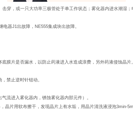
06）击穿，或一只大功率三极管处于单工作状态；雾化器内进水潮湿
电器J1出故障，NE555集成块出故障。
杯底膜片是否漏水，以防止药液进入水造成浪费，另外药液侵蚀晶片
动，禁止逆时针钮动。
出气流进入雾化器内，锈蚀雾化器内部元件）。
，晶片用软布擦干，发现晶片上有水垢，用晶片清洗液浸泡3min-5