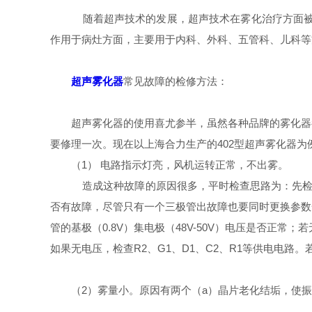
随着超声技术的发展，超声技术在雾化治疗方面
作用于病灶方面，主要用于内科、外科、五管科、儿科等
超声雾化器
常见故障的检修方法：
超声雾化器的使用喜尤参半，虽然各种品牌的雾化器
要修理一次。现在以上海合力生产的402型超声雾化器
（1） 电路指示灯亮，风机运转正常，不出雾。
造成这种故障的原因很多，平时检查思路为：先检查
否有故障，尽管只有一个三极管出故障也要同时更换参数
管的基极（0.8V）集电极（48V-50V）电压是否正
如果无电压，检查R2、G1、D1、C2、R1等供电电路
（2）雾量小。原因有两个（a）晶片老化结垢，使振