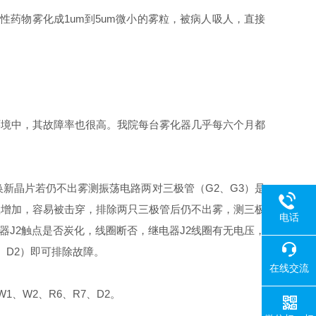
性药物雾化成1um到5um微小的雾粒，被病人吸人，直接
环境中，其故障率也很高。我院每台雾化器几乎每六个月都
新晶片若仍不出雾测振荡电路两对三极管（G2、G3）是
载增加，容易被击穿，排除两只三极管后仍不出雾，测三极
电话
电器J2触点是否炭化，线圈断否，继电器J2线圈有无电压，
、D2）即可排除故障。
在线交流
、W2、R6、R7、D2。