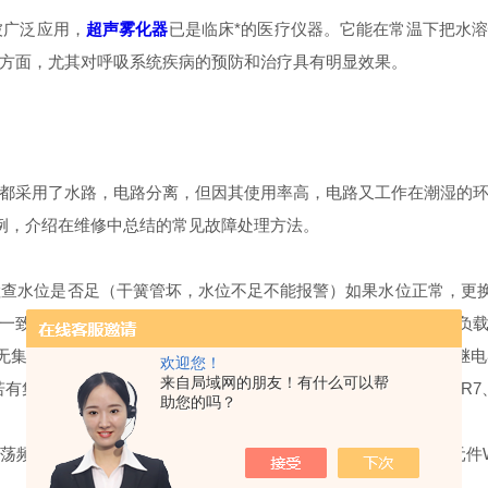
被广泛应用，
超声雾化器
已是临床*的医疗仪器。它能在常温下把水溶
方面，尤其对呼吸系统疾病的预防和治疗具有明显效果。
都采用了水路，电路分离，但因其使用率高，电路又工作在潮湿的
为例，介绍在维修中总结的常见故障处理方法。
水位是否足（干簧管坏，水位不足不能报警）如果水位正常，更换
一致的管子，避免选用放大倍数小的管子，否则工作电流增大，负
常；若无集电极和基极电压，观察继电器J2触点是否吸合，若不吸合查继
欢迎您！
来自局域网的朋友！有什么可以帮
。若有集电压，而无基极电压，检查基极偏置电路（Wl、W2、R6、R7
助您的吗？
荡频率发生变化；（b）两对管基极电压偏低，查基极偏置电路元件W1