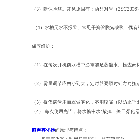
（3）断保险丝。常见原因有：两只对管（2SC23
（4）水槽无水不报警。常见干簧管脱落破裂，偶有继
保养维护：
（1）在每次开机前水槽中必需加足蒸馏水。检查药
（2）雾量调节应由小到大，定时器要顺时针方向扭
（3）提倡病号用面罩做雾化，不用咬嘴（以防止呼
（4） 每次使用完毕，将水槽中水*放掉，擦干雾化器
超声雾化器
的原理与特点：