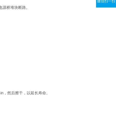
微信扫一扫
；电源桥堆块断路。
。
min，然后擦干，以延长寿命。