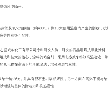
腐蚀环境隔开。
封闭从氧化性阈值（约400℃）到zui大使用温度内产生的裂纹，
疲劳性和热匹配性。
盛威华化工有限公司涂料研发人员，研发的石墨坩埚抗氧化涂料，Z
组成和技太的核心，涂料的粘合剂，采用志盛威华特制高温溶液，
的氧化物在高温下能形成玻璃，增强涂层气密性。
埚结合能力强，并具有很石墨坩埚相溶性，另一方面在高温下能与
，以增强与基体的附着力和抗热震性