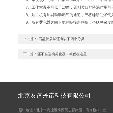
7、工作室温不可低于10度，否则喷口的降温作用可
8、如主机有加辅助助燃气的通道，应将辅助助燃气关
9、所有
雾化器
之间不能呼唤撞击球帽，否则灵敏度
上一篇：
*石墨管居然还有以下四个分类
下一篇：
还不会选购雾化器？教程在这里
北京友谊丹诺科技有限公司
地址：北京市海淀区小西天志强南园一号塔楼803室