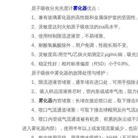
原子吸收分光光度计
雾化器
优点：
1、兼有玻璃雾化器的高性能和金属保护套的坚固性
2、灵敏度达到火焰原子吸收法的zui高水平。
3、使用特制限流进液管，不易堵塞。
4、耐酸氢氟酸除外，用户免调，性能长期不变。
5、灵敏度高:用空气/乙炔火焰测定2 μg/mL铜，吸光度
6、稳定性好：相对标准偏差（RSD）小于0.8%。
原子吸收中雾化器的故障处理与维护：
1、限流进液管堵塞，通常堵在进口处，可用手指除去
2.、吸入样品溶液将尽时，管内形成成串气泡，阻力
3、
雾化器
内管堵塞：长堵在接近喷口处，取下撞击
4、喷口气流通道堵塞：可取下撞击球帽用反向气流或
5、喷口内管或气流通道被有机质、积累的灰尘或干涸
进入雾化器内部），使用半年以上或发现流量减少，也应
6、每次使用完毕，用蒸馏水吸喷2～3分钟（不可用