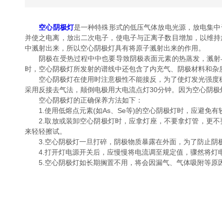
空心阴极灯
是一种特殊形式的低压气体放电光源，放电集中于
并使之电离，放出二次电子，使电子与正离子数目增加，以维持
中溅射出来，所以空心阴极灯具有将原子溅射出来的作用。
阴极在受热过程中中也要导致阴极表面元素的热蒸发，溅射与
时，空心阴极灯所发射的谱线中还包含了内充气、阴极材料和杂
空心阴极灯在使用时注意极性不能接反，为了使灯发光强度稳定
采用反接去气法，颠倒电极用大电流点灯30分钟。因为空心阴
空心阴极灯的正确保养方法如下：
1.使用低熔点元素(如As、Se等)的空心阴极灯时，应避免
2.取放或装卸空心阴极灯时，应拿灯座，不要拿灯管，更不
来轻轻擦试。
3.空心阴极灯一旦打碎，阴极物质暴露在外面，为了防止阴极
4.打开灯电源开关后，应慢慢将电流调至规定值，骤然将灯电
5.空心阴极灯如长期搁置不用，将会因漏气、气体吸附等原因而