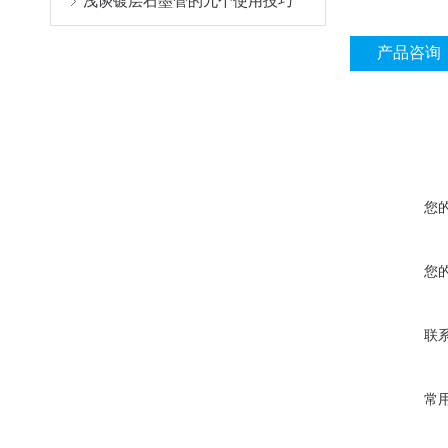
浅谈镀层石墨管的九个使用技巧
产品咨询
您
您
联
常