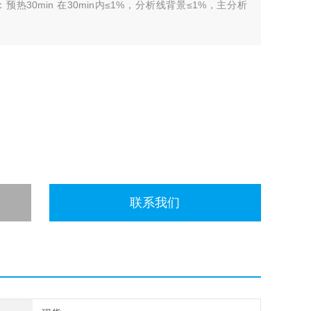
热30min 在30min内≤1%，分析线背景≤1%，主分析
联系我们