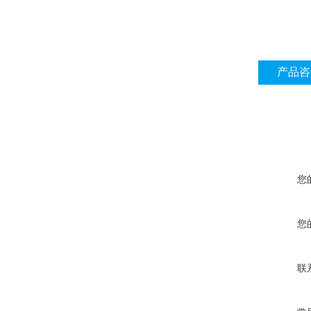
产品咨
您
您
联