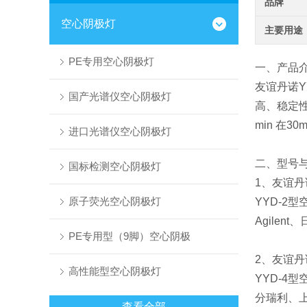
品牌
空心阴极灯
主要用途
PE专用空心阴极灯
一、产品
友谊丹诺Y
国产光谱仪空心阴极灯
高、稳定
min 在
进口光谱仪空心阴极灯
二、型号
国标检测空心阴极灯
1、友谊丹
原子荧光空心阴极灯
YYD-2
Agilen
PE专用型（9脚）空心阴极
2、友谊丹
高性能型空心阴极灯
YYD-4
分瑞利、
查看全部