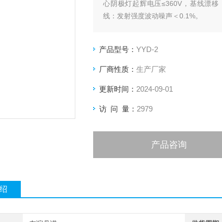
心阴极灯起辉电压≤360V，基线漂移：预
线：发射强度波动噪声＜0.1%。
产品型号：
YYD-2
厂商性质：
生产厂家
更新时间：
2024-09-01
访 问 量：
2979
产品咨询
绍