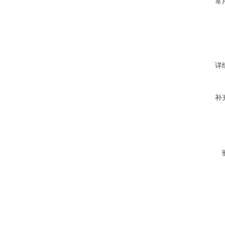
常
详
补