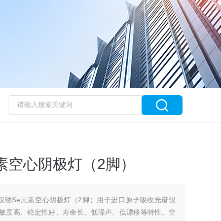
素空心阴极灯（2脚）
光谱仪硒Se元素空心阴极灯（2脚）用于进口原子吸收光谱仪
收灵敏度高、稳定性好、寿命长、低噪声、低漂移等特性。空