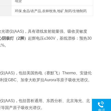
现货
环保,食品/农产品,农林牧渔,地矿,制药/生物制药
光谱仪(AAS)，具有谱线发射能量强、吸收灵敏度
心阴极灯（2脚）
起辉电压≤360V，基线漂移：预热30
1%。
(AAS)，包括
美国热电（赛默飞）Thermo、安捷伦
ena、澳大利亚GBC、加拿大欧罗拉Aurora等原子吸收光谱仪。
(AAS)，包括
普析通用、东西分析、北京海光、北
析等国产原子吸收光谱仪。
电话