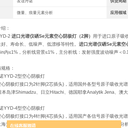
友谊丹诺
供货周期
微量、痕量元素分析
应用领域
介绍：
YD-2
进口光谱仪硒Se元素空心阴极灯（2脚）
用于进口原子吸收
性好、寿命长、低噪声、低漂移等特性。
进口光谱仪硒Se元素空
30min内≤1%，分析线背景≤1%，主分析线：发射强度波动噪声＜0.
与规格：
诺YYD-2型空心阴极灯
型空心阴极灯接口为
2针脚(2芯插头)，适用国外各型号原子吸收光谱仪
t、日本岛津Shimadzu、日立Hitachi、德国耶拿Analytik J
诺
YYD-4型空心阴极灯
型空心阴极灯接口为4针脚(4芯插头)，
适用国产各信号原子吸收光谱仪
上海光谱、上海仪电、上海美析、安徽皖仪、沈阳华光、辽宁分