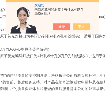
欢迎您！
来自局域网的朋友！有什么可以帮
YYD-PE
型空心阴极灯
助您的吗？
型空心阴极灯接口为
4针脚(4芯插头)，适用美国PE(Perkin Elme
YD-AF
型原子荧光灯
原子荧光灯接口为4
针孔/9针孔(4孔/9孔引线插头)，适用于国内
YYD-AF-B
型原子荧光编码灯
F型原子荧光编码灯接口为4针孔/9针孔(4孔/9孔引线插头)，适用
：
立有*的产品质量监测控制系统，严格执行公司原料采购标准、生
有*的售前、售后服务支持。对产品在邮寄运输过程中损坏及在使
理制度，*的质量保证体系和忠诚的售后服务是本公司的郑重承诺