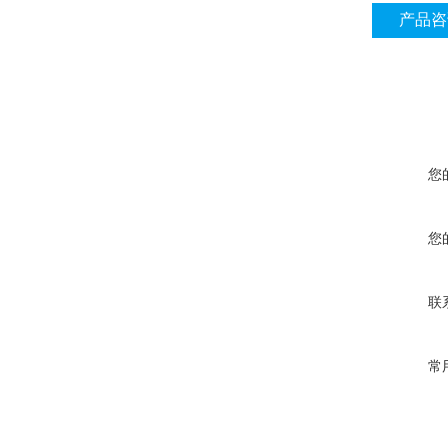
产品咨
您
您
联
常