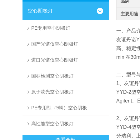
品牌
空心阴极灯
主要用途
PE专用空心阴极灯
一、产品
友谊丹诺Y
国产光谱仪空心阴极灯
高、稳定
min 在
进口光谱仪空心阴极灯
二、型号
国标检测空心阴极灯
1、友谊丹
原子荧光空心阴极灯
YYD-2
Agilen
PE专用型（9脚）空心阴极
2、友谊丹
高性能型空心阴极灯
YYD-4
分瑞利、
查看全部