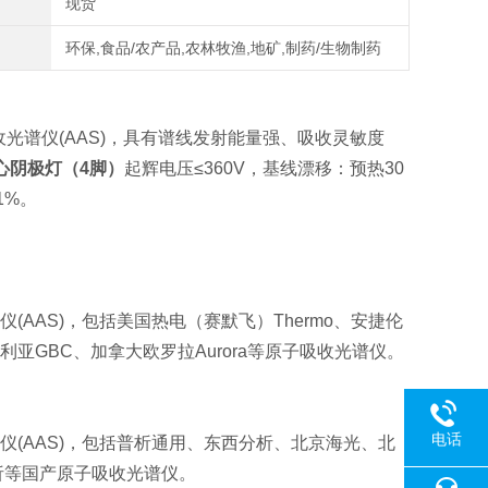
现货
环保,食品/农产品,农林牧渔,地矿,制药/生物制药
光谱仪(AAS)，具有谱线发射能量强、吸收灵敏度
心阴极灯（4脚）
起辉电压≤360V，基线漂移：预热30
1%。
(AAS)，包括
美国热电（赛默飞）Thermo、安捷伦
ena、澳大利亚GBC、加拿大欧罗拉Aurora等原子吸收光谱仪。
电话
(AAS)，包括
普析通用、东西分析、北京海光、北
析等国产原子吸收光谱仪。