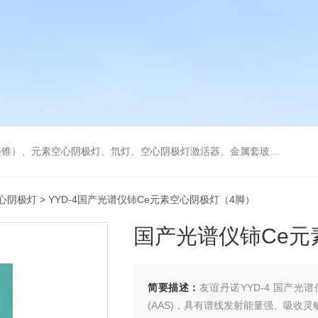
空心阴极灯激活器、金属套玻璃高效雾化喷嘴。同时经销进口原装石墨管、石墨锥、空心阴极灯、氘灯等。
心阴极灯
> YYD-4国产光谱仪铈Ce元素空心阴极灯（4脚）
国产光谱仪铈Ce元
简要描述：
友谊丹诺YYD-4 国产
(AAS)，具有谱线发射能量强、吸收