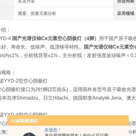
友谊丹诺
供货周期
微量、痕量元素分析
应用领域
介绍：
YD-4
国产光谱仪铈Ce元素空心阴极灯（4脚）
用于国产原子吸收
性好、寿命长、低噪声、低漂移等特性。
国产光谱仪铈Ce元素空
30min内≤1%，分析线背景≤1%，主分析线：发射强度波动噪声＜0.
与规格：
诺YYD-2型空心阴极灯
型空心阴极灯接口为
2针脚(2芯插头)，适用国外各型号原子吸收光谱仪
t、日本岛津Shimadzu、日立Hitachi、德国耶拿Analytik J
诺
YYD-4型空心阴极灯
型空心阴极灯接口为4针脚(4芯插头)，
适用国产各信号原子吸收光谱仪
欢迎您！
上海光谱、上海仪电、上海美析、安徽皖仪、沈阳华光、辽宁分
来自局域网的朋友！有什么可以帮