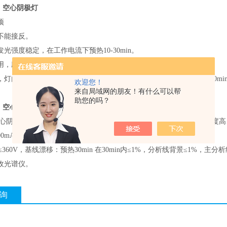
）空心阴极灯
项
不能接反。
光强度稳定，在工作电流下预热10-30min。
用，应定期点燃，一般在工作电流下预热1h。
，灯内有杂质存在，可以采用反接去气法。，颠倒电极用大电流点灯30mi
欢迎您！
来自局域网的朋友！有什么可以帮
助您的吗？
）空心阴极灯
优点
心阴极灯用于原子吸收的配套光源，具有谱线发射能量强、吸收灵敏度高、稳
00mAh）、低噪声、低漂移等特性。
60V，基线漂移：预热30min 在30min内≤1%，分析线背景≤1%，
收光谱仪。
询