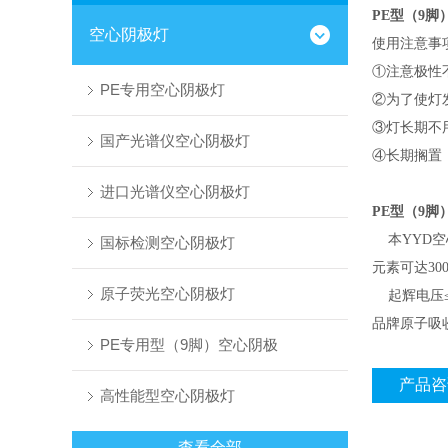
PE型（9脚
空心阴极灯
使用注意事
①注意极性
PE专用空心阴极灯
②为了使灯发
③灯长期不
国产光谱仪空心阴极灯
④长期搁置
进口光谱仪空心阴极灯
PE型（9脚
本YYD空
国标检测空心阴极灯
元素可达30
原子荧光空心阴极灯
起辉电压≤3
品牌原子吸
PE专用型（9脚）空心阴极
产品咨
高性能型空心阴极灯
查看全部