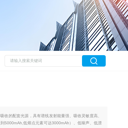
子吸收的配套光源，具有谱线发射能量强、吸收灵敏度高、
000mAh,低熔点元素可达3000mAh）、低噪声、低漂