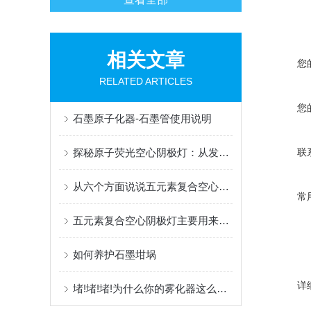
相关文章
您
RELATED ARTICLES
您
石墨原子化器-石墨管使用说明
探秘原子荧光空心阴极灯：从发明到应用
联
从六个方面说说五元素复合空心阴极灯的使用
常
五元素复合空心阴极灯主要用来提供被测元素的锐线光谱
如何养护石墨坩埚
详
堵!堵!堵!为什么你的雾化器这么容易堵？