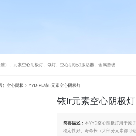
空心阴极灯激活器、金属套玻璃高效雾化喷嘴。同时经销进口原装石墨管、石墨锥、空心阴极灯、氘灯等。
9脚）空心阴极
> YYD-PE铱Ir元素空心阴极灯
铱Ir元素空心阴极灯
简要描述：
本YYD空心阴极灯用于原
稳定性好、寿命长（大部分元素都可达到5