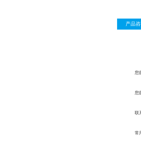
产品咨
您
您
联
常