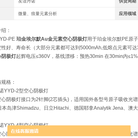
友谊丹诺
供货周期
微量、痕量元素分析
应用领域
介绍：
YD-PE
珀金埃尔默Au金元素空心阴极灯
用于珀金埃尔默PE原子
性好、寿命长（大部分元素都可达到5000mAh,低熔点元素可达
心阴极灯
起辉电压≤360V，基线漂移：预热30min 在30min
与规格：
诺YYD-2型空心阴极灯
型空心阴极灯接口为
2针脚(2芯插头)，适用国外各型号原子吸收光谱仪
t、日本岛津Shimadzu、日立Hitachi、德国耶拿Analytik J
诺
YYD-4型空心阴极灯
型空心阴极灯接口为4针脚(4芯插头)，
适用国产各信号原子吸收光谱仪