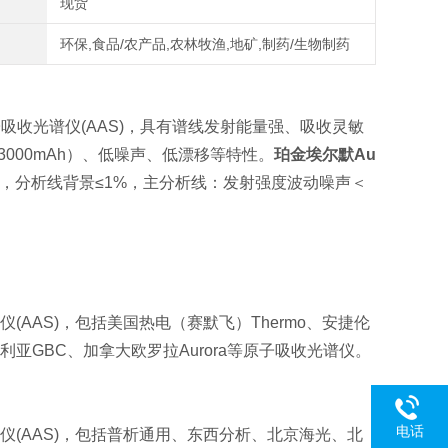
现货
环保,食品/农产品,农林牧渔,地矿,制药/生物制药
吸收光谱仪(AAS)，具有谱线发射能量强、吸收灵敏
3000mAh）、低噪声、低漂移等特性。
珀金埃尔默Au
内≤1%，分析线背景≤1%，主分析线：发射强度波动噪声＜
(AAS)，包括
美国热电（赛默飞）Thermo、安捷伦
ena、澳大利亚GBC、加拿大欧罗拉Aurora等原子吸收光谱仪。
电话
(AAS)，包括
普析通用、东西分析、北京海光、北