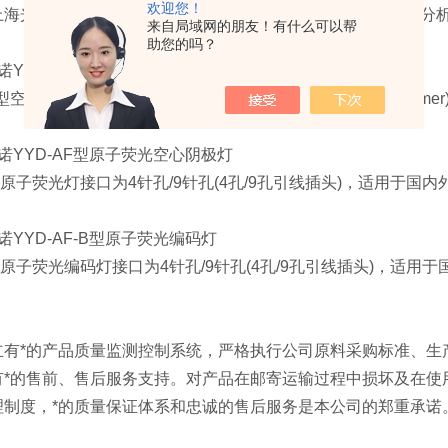
欢迎您！
上海光谱、上海仪电、上海美析、安徽皖仪、沈阳华光、辽宁分
来自局域网的朋友！有什么可以帮
助您的吗？
YYD-PE
型空心阴极灯
型空心阴极灯接口为
4针脚(4芯插头)，适用美国PE(Perkin Elme
诺YYD-AF型原子荧光空心阴极灯
原子荧光灯接口为4
针孔/9针孔(4孔/9孔引线插头)，适用于国内
YYD-AF-B
型原子荧光编码灯
F型原子荧光编码灯接口为4针孔/9针孔(4孔/9孔引线插头)，适用
：
立有*的产品质量监测控制系统，严格执行公司原料采购标准、生
有*的售前、售后服务支持。对产品在邮寄运输过程中损坏及在使
理制度，*的质量保证体系和忠诚的售后服务是本公司的郑重承诺