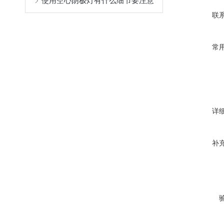
使用空心阴极灯有什么细节要注意
联
常
详
补