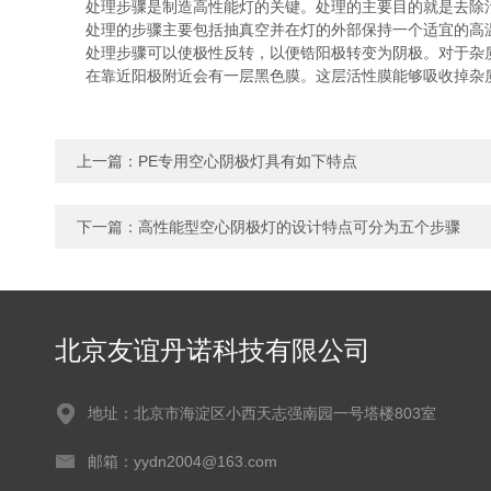
处理步骤是制造高性能灯的关键。处理的主要目的就是去除
处理的步骤主要包括抽真空并在灯的外部保持一个适宜的高
处理步骤可以使极性反转，以便锆阳极转变为阴极。对于杂质气
在靠近阳极附近会有一层黑色膜。这层活性膜能够吸收掉杂质
上一篇：
PE专用空心阴极灯具有如下特点
下一篇：
高性能型空心阴极灯的设计特点可分为五个步骤
北京友谊丹诺科技有限公司
地址：北京市海淀区小西天志强南园一号塔楼803室
邮箱：yydn2004@163.com