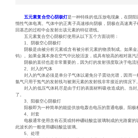
五元素复合空心阴极灯
是一种特殊的低压放电现象，在阴阳两
惰性气体电离。气体中的正离子高速移向阴极，阴极在高速离子
回基态的过程中会发射出该元素的特征谱线。
五元素复合空心阴极灯使用从以下五个方面说明：
1、阴极空心阴极灯
阴极是由被分析元素或含有被分析元素的物质制成。如果金属
钨）。如果金属本身在空气中比较活泼，或具有较高的相对蒸汽
阴极的直径也是非常重要的，因为灯的发射强度取决于电流
2、封入的气体
封入的气体必须是单分子气体以避免分子震动光谱，因而一般
氩气只用于氖气的发射线与被测元素的发射线非常接近的情况下
封入的低压气体耗尽是由于灯的表面材料吸收造成的。当封入
了。
3、阳极空心阴极灯
阳极即为一种简单的能提供放电轰击电压的普通电极。阳极材料
4、封套
电极通常使用含有石英或特种硼硅酸盐玻璃制成的光路窗的玻璃
此波长的一般使用硼硅酸盐玻璃。
5、处理