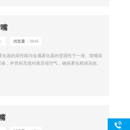
喷嘴
：
浏览量：
3845
玻璃雾化器的高性能与金属雾化器的坚固性于一身。喷嘴采
溶液，外管则无缝对接压缩空气，确保雾化精准高效。
g/ml铜，吸光度*可优于0.40A。稳定性好：相对标准
嘴