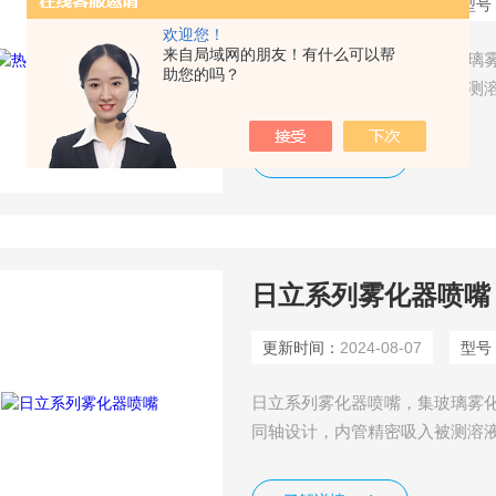
更新时间：
2024-08-08
型号
欢迎您！
来自局域网的朋友！有什么可以帮
热电赛默飞雾化器喷嘴，集玻璃
助您的吗？
用同轴设计，内管精密吸入被测
灵敏度高：用空气/乙炔火焰测定2u
偏差（RSD）小于0.5%。
了解详情
日立系列雾化器喷嘴
更新时间：
2024-08-07
型号
日立系列雾化器喷嘴，集玻璃雾
同轴设计，内管精密吸入被测溶
敏度高：用空气/乙炔火焰测定2ug
差（RSD）小于0.5%。