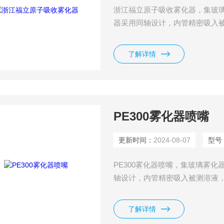
浙江福立原子吸收雾化器，集玻
器采用同轴设计，内管精密吸入
效。灵敏度高：用空气/乙炔火焰测定
标准偏差（RSD）小于0.5%。
了解详情
PE300雾化器喷嘴
更新时间：
2024-08-07
型号
PE300雾化器喷嘴，集玻璃雾
轴设计，内管精密吸入被测溶液
度高：用空气/乙炔火焰测定2ug/
（RSD）小于0.5%。
了解详情