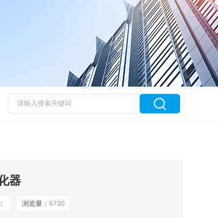
化器
：
浏览量：
6730