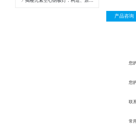
揭秘元素空心阴极灯：构造、原理与应用全解析
产品咨询
您
您
联
常