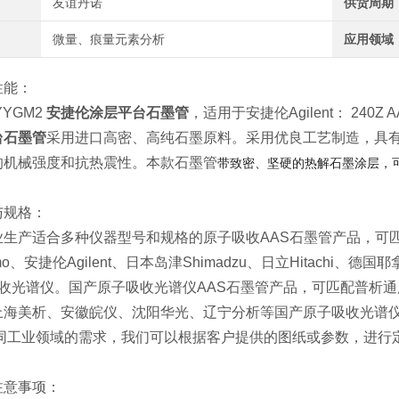
友谊丹诺
供货周期
微量、痕量元素分析
应用领域
性能：
YGM2
安捷伦涂层平台石墨管
，适用于安捷伦Agilent： 240
台石墨管
采用进口高密、高纯石墨原料。采用优良工艺制造，具有
的机械强度和抗热震性。本款石墨管
带致密、坚硬的热解石墨涂层，
与规格：
生产适合多种仪器型号和规格的原子吸收AAS石墨管产品，可匹配美
mo、安捷伦Agilent、日本岛津Shimadzu、日立Hitachi、德国耶
吸收光谱仪。国产原子吸收光谱仪AAS石墨管产品，可匹配普析
上海美析、安徽皖仪、沈阳华光、辽宁分析等国产原子吸收光谱
同工业领域的需求，我们可以根据客户提供的图纸或参数，进行
注意事项：