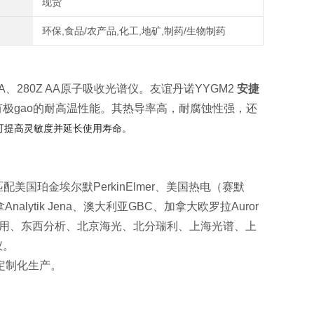
现货
环保,食品/农产品,化工,地矿,制药/生物制药
Z AA、280Z AA原子吸收光谱仪。友谊丹诺YYGM2
安捷
极gao的耐高温性能。其热导率高，耐腐蚀性强，还
可提高灵敏度并延长使用寿命。
国珀金埃尔默PerkinElmer、美国热电（赛默
拿Analytik Jena、澳大利亚GBC、加拿大欧罗拉Auror
通用、东西分析、北京海光、北分瑞利、上海光谱、上
仪。
定制化生产。