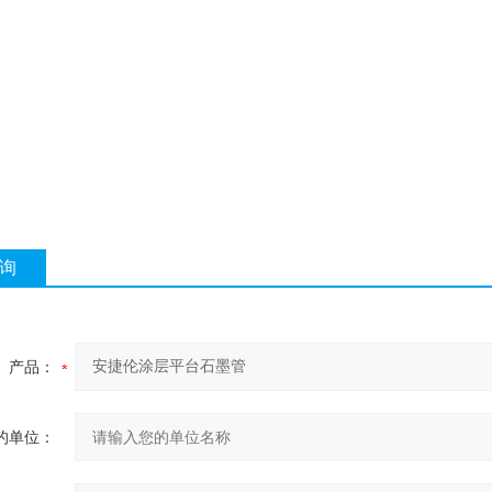
询
产品：
的单位：