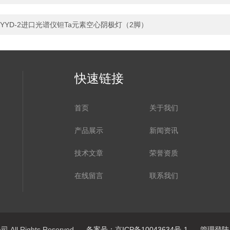
YYD-2进口光谱仪钽Ta元素空心阴极灯（2脚）
快速链接
首页
关于我们
产品展示
新闻资讯
技术文章
荣誉资质
在线留言
联系我们
ll Rights Reserved
备案号：京ICP备10043634号-1
管理登陆