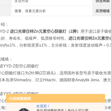
友谊丹诺
供货周期
微量、痕量元素分析
应用领域
介绍：
YD-2
进口光谱仪锌Zn元素空心阴极灯（2脚）
用于进口原子吸收
性好、寿命长、低噪声、低漂移等特性。
进口光谱仪锌Zn元素空
30min内≤1%，分析线背景≤1%，主分析线：发射强度波动噪声＜0.
与规格：
诺YYD-2型空心阴极灯
型空心阴极灯接口为
2针脚(2芯插头)，适用国外各型号原子吸收光谱仪
t、日本岛津Shimadzu、日立Hitachi、德国耶拿Analytik J
诺
YYD-4型空心阴极灯
型空心阴极灯接口为4针脚(4芯插头)，
适用国产各信号原子吸收光谱仪
欢迎您！
上海光谱、上海仪电、上海美析、安徽皖仪、沈阳华光、辽宁分
来自局域网的朋友！有什么可以帮