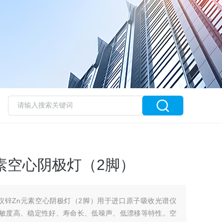
素空心阴极灯（2脚）
光谱仪锌Zn元素空心阴极灯（2脚）用于进口原子吸收光谱仪
收灵敏度高、稳定性好、寿命长、低噪声、低漂移等特性。空