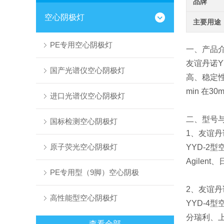
品牌
空心阴极灯
主要用途
PE专用空心阴极灯
一、产品
友谊丹诺Y
国产光谱仪空心阴极灯
高、稳定
min 在
进口光谱仪空心阴极灯
二、型号
国标检测空心阴极灯
1、友谊丹
原子荧光空心阴极灯
YYD-2
Agilen
PE专用型（9脚）空心阴极
2、友谊丹
高性能型空心阴极灯
YYD-4
分瑞利、
查看全部