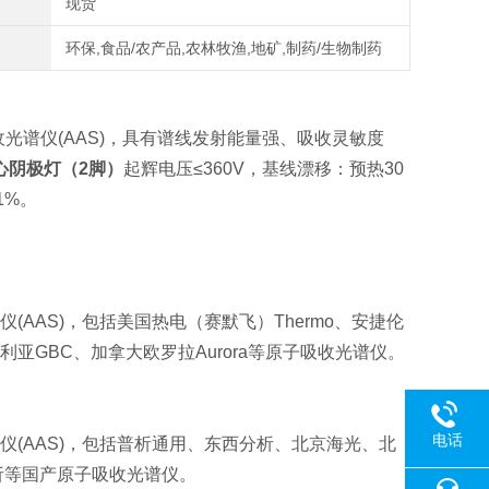
现货
环保,食品/农产品,农林牧渔,地矿,制药/生物制药
光谱仪(AAS)，具有谱线发射能量强、吸收灵敏度
心阴极灯（2脚）
起辉电压≤360V，基线漂移：预热30
1%。
(AAS)，包括
美国热电（赛默飞）Thermo、安捷伦
ena、澳大利亚GBC、加拿大欧罗拉Aurora等原子吸收光谱仪。
电话
(AAS)，包括
普析通用、东西分析、北京海光、北
析等国产原子吸收光谱仪。