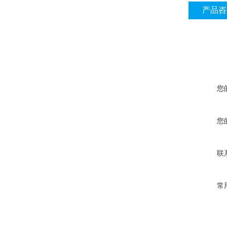
产品咨
您
您
联
常