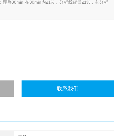
热30min 在30min内≤1%，分析线背景≤1%，主分析
联系我们