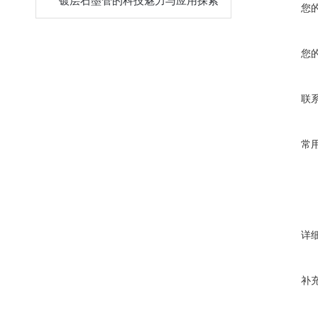
镀层石墨管的科技魅力与应用探索
您
您
联
常
详
补