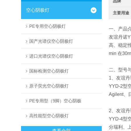
品牌
空心阴极灯
主要用途
PE专用空心阴极灯
一、产品
友谊丹诺Y
国产光谱仪空心阴极灯
高、稳定
min 在
进口光谱仪空心阴极灯
二、型号
国标检测空心阴极灯
1、友谊丹
原子荧光空心阴极灯
YYD-2
Agilen
PE专用型（9脚）空心阴极
2、友谊丹
高性能型空心阴极灯
YYD-4
分瑞利、
查看全部