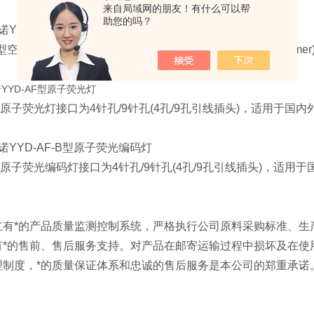
来自局域网的朋友！有什么可以帮
助您的吗？
YYD-PE
型空心阴极灯
型空心阴极灯接口为
4针脚(4芯插头)，适用美国PE(Perkin Elme
YD-AF
型原子荧光灯
原子荧光灯接口为4
针孔/9针孔(4孔/9孔引线插头)，适用于国内
YYD-AF-B
型原子荧光编码灯
F型原子荧光编码灯接口为4针孔/9针孔(4孔/9孔引线插头)，适用
：
立有*的产品质量监测控制系统，严格执行公司原料采购标准、生
有*的售前、售后服务支持。对产品在邮寄运输过程中损坏及在使
理制度，*的质量保证体系和忠诚的售后服务是本公司的郑重承诺