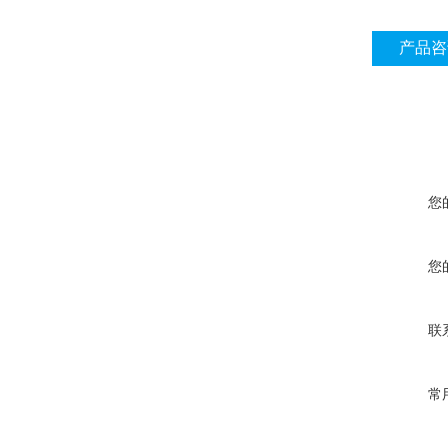
产品咨
您
您
联
常