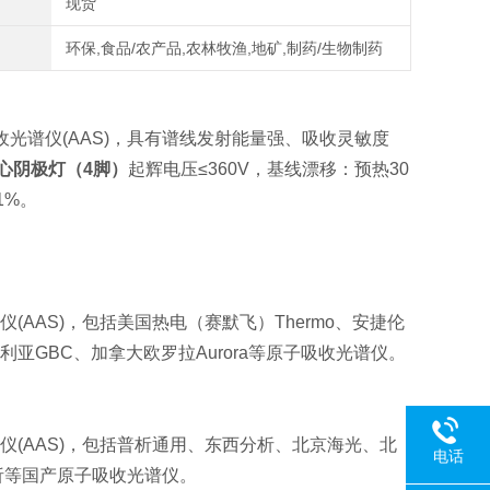
现货
环保,食品/农产品,农林牧渔,地矿,制药/生物制药
光谱仪(AAS)，具有谱线发射能量强、吸收灵敏度
心阴极灯（4脚）
起辉电压≤360V，基线漂移：预热30
1%。
(AAS)，包括
美国热电（赛默飞）Thermo、安捷伦
ena、澳大利亚GBC、加拿大欧罗拉Aurora等原子吸收光谱仪。
(AAS)，包括
普析通用、东西分析、北京海光、北
电话
析等国产原子吸收光谱仪。