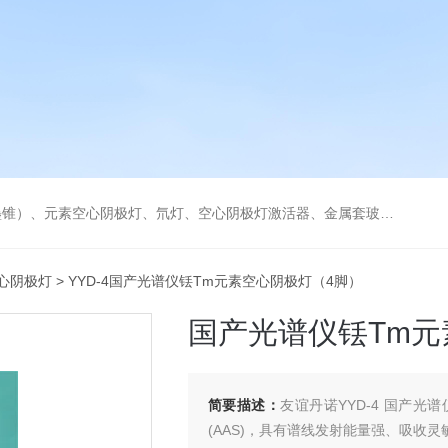
空心阴极灯激活器、金属套玻璃高效雾化喷嘴。同时经销进口原装石墨管、石墨锥、空心阴极灯、氘灯等。
心阴极灯
> YYD-4国产光谱仪铥Tm元素空心阴极灯（4脚）
国产光谱仪铥Tm元
简要描述：
友谊丹诺YYD-4 国产
(AAS)，具有谱线发射能量强、吸收