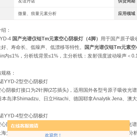
友谊丹诺
供货周期
微量、痕量元素分析
应用领域
介绍：
YD-4
国产光谱仪铥Tm元素空心阴极灯（4脚）
用于国产原子吸收
性好、寿命长、低噪声、低漂移等特性。
国产光谱仪铥Tm元素空
30min内≤1%，分析线背景≤1%，主分析线：发射强度波动噪声＜0.
与规格：
诺YYD-2型空心阴极灯
型空心阴极灯接口为
2针脚(2芯插头)，适用国外各型号原子吸收光谱仪
t、日本岛津Shimadzu、日立Hitachi、德国耶拿Analytik J
诺
YYD-4型空心阴极灯
型空心阴极灯接口为4针脚(4芯插头)，
适用国产各信号原子吸收光谱仪
上海光谱、上海仪电、上海美析、安徽皖仪、沈阳华光、辽宁分
欢迎您！