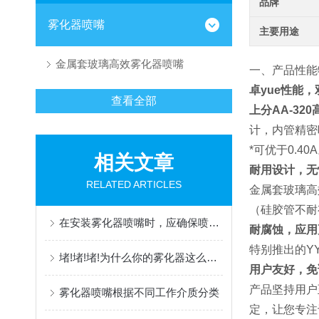
品牌
雾化器喷嘴
主要用途
金属套玻璃高效雾化器喷嘴
一、产品性能
卓yue性能
查看全部
上分AA-32
计，内管精密
*可优于0.4
相关文章
耐用设计，无
RELATED ARTICLES
金属套玻璃高
（硅胶管不耐
在安装雾化器喷嘴时，应确保喷嘴与系统的连接紧密可靠
耐腐蚀，应用
特别推出的Y
堵!堵!堵!为什么你的雾化器这么容易堵？
用户友好，免
产品坚持用户
雾化器喷嘴根据不同工作介质分类
定，让您专注