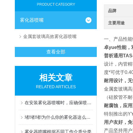
PRODUCT CATEGORY
品牌
雾化器喷嘴
主要用途
金属套玻璃高效雾化器喷嘴
一、产品性能
卓yue性能
查看全部
普析通用TA
设计，内管精
度*可优于0.
相关文章
耐用设计，无
RELATED ARTICLES
金属套玻璃高
（硅胶管不耐
在安装雾化器喷嘴时，应确保喷嘴与系统的连接紧密可靠
耐腐蚀，应用
特别推出的Y
堵!堵!堵!为什么你的雾化器这么容易堵？
用户友好，免
产品坚持用户
雾化器喷嘴根据不同工作介质分类