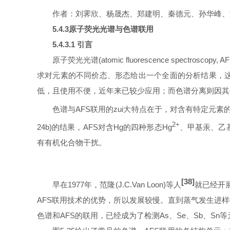
作者：刘霁欣、杨晟杰、郑建明、秦德元、孙华峰、
5.4.3
原子荧光光谱与色谱联用
5.4.3
.1
引言
原子荧光光谱(atomic fluorescence sp
求对元素的不同价态、形态给出一个全面的分析结果，这
低，且使用不便，近年来已较少应用；而色谱分离则因其
色谱与AFS联用的zui大特点在于，对含有特定元
2+
24b
)的结果，AFS对含Hg的四种形态Hg
、甲基汞、乙
有有机化合物干扰。
[38]
早在1977年，范隆(
J.C
.Van Loon)
等人
就已经开
AFS联用技术的优势，所以发展较慢。直到蒸气发生进样
色谱和AFS的联用，已经成为了检测As、Se、Sb、S