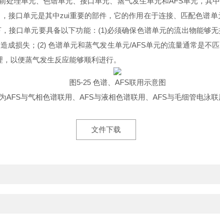
：前处理单元、色谱单元、接口单元、蒸气发生单元和AFS单元，其
接口单元是其中zui重要的部件，它的作用在于连接、匹配色谱单
，接口单元要具备以下功能：(1)必须确保色谱单元的流出物能够
成损失；(2) 色谱单元和蒸气发生单元/AFS单元的流量通常是
处理，以便蒸气发生反应能够顺利进行。
图
5-25
色谱、AFS联用示意图
为
AFS
与气相色谱联用、AFS与液相色谱联用、AFS与毛细管电泳
文件下载