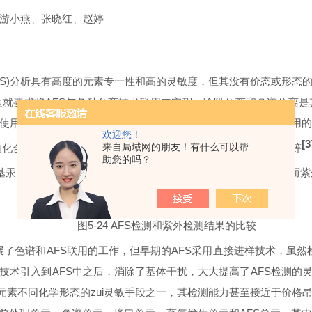
游小燕、张晓红、赵婷
ectroscopy, AFS)分析具有高度的元素专一性和高的灵敏度，但其没
就要求将AFS与各种分离技术联用来实现。冷阱分离和色谱分离
使用灵活、分离能力强而得到了广泛的重视，成为当前与AFS联用
欢迎您！
[3
来自局域网的朋友！有什么可以帮
素的化合物具有高度的专一性和高的灵敏度。布拉曼蒂(
E.
Bramanti)
等
助您的吗？
基汞、苯基汞都有很好的灵敏度，并且没有其它化合物的干扰；而紫
图5-24 AFS检测和紫外检测结果的比较
展了色谱和AFS联用的工作，但早期的AFS采用直接进样技术，虽
技术引入到AFS中之后，消除了基体干扰，大大提高了AFS检测的
n等元素不同化学形态的zui灵敏手段之一，其检测能力甚至接近于价格