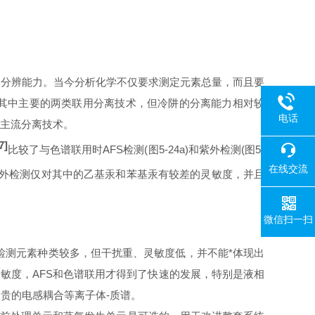
有价态或形态的分辨能力。当今分析化学不仅要求测定元素总量，而且要
是其中主要的两类联用分离技术，但冷阱的分离能力相对较
电话
的主流分离技术。
7]
比较了与色谱联用时
AFS
检测(图
5-24a
)和紫外检测(图
5-
在线交流
外检测仅对其中的乙基汞和苯基汞有较差的灵敏度，并且
微信扫一扫
然检测元素种类较多，但干扰重、灵敏度低，并不能*体现出
灵敏度，AFS和色谱联用才得到了快速的发展，特别是液相
昂贵的电感耦合等离子体-质谱。