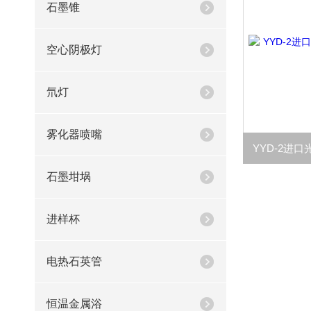
石墨锥
空心阴极灯
氘灯
雾化器喷嘴
石墨坩埚
进样杯
电热石英管
恒温金属浴