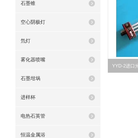
石墨锥
空心阴极灯
氘灯
雾化器喷嘴
石墨坩埚
进样杯
电热石英管
恒温金属浴